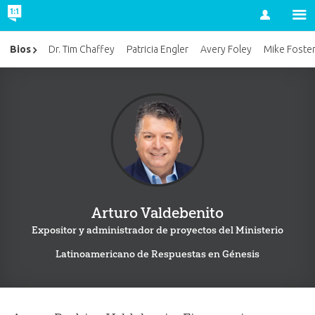
Account
Bios
Dr. Tim Chaffey
Patricia Engler
Avery Foley
Mike Foste
Arturo Valdebenito
Expositor y administrador de proyectos del Ministerio
Latinoamericano de Respuestas en Génesis