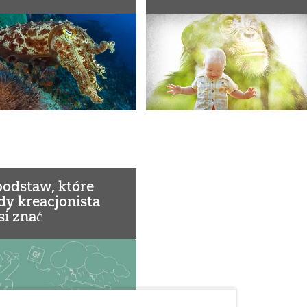
podstaw, które
dy kreacjonista
i znać