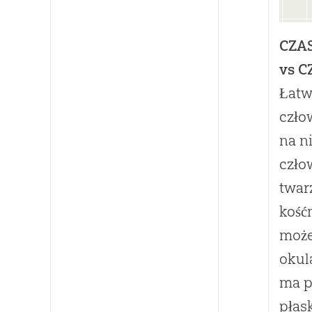
CZA
vs 
Łatw
czło
na n
czło
twar
kość
może
okul
ma p
płas