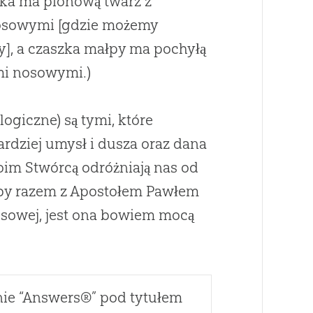
ieka ma pionową twarz z
nosowymi [gdzie możemy
y], a czaszka małpy ma pochyłą
mi nosowymi.)
logiczne) są tymi, które
ardziej umysł i dusza oraz dana
im Stwórcą odróżniają nas od
 aby razem z Apostołem Pawłem
usowej, jest ona bowiem mocą
nie “Answers®” pod tytułem