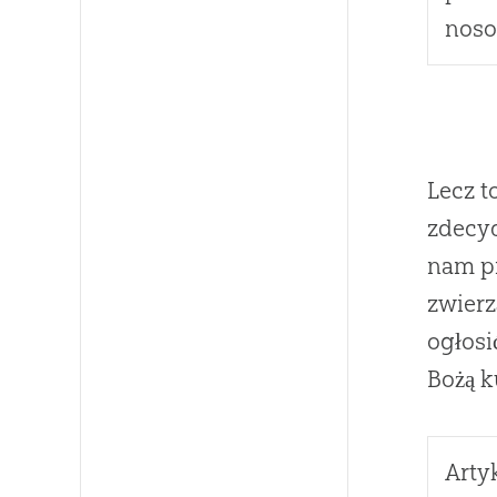
nos
Lecz t
zdecyd
nam pr
zwierz
ogłosi
Bożą k
Arty