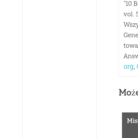
“10 
vol. 
Wszy
Gene
towa
Answ
org
,
Może
Mis