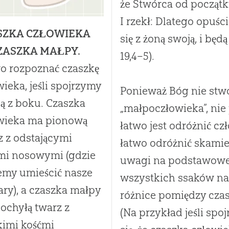
że Stwórca od początk
I rzekł: Dlatego opuści
SZKA CZŁOWIEKA
się z żoną swoją, i bę
CZASZKA MAŁPY.
19
,4–5).
o rozpoznać czaszkę
wieka, jeśli spojrzymy
Ponieważ Bóg nie stw
ią z boku. Czaszka
„małpoczłowieka”, nie
wieka ma pionową
łatwo jest odróżnić cz
z z odstającymi
łatwo odróżnić skamien
mi nosowymi (gdzie
uwagi na podstawowe
my umieścić nasze
wszystkich ssaków na
ary), a czaszka małpy
różnice pomiędzy czas
ochyłą twarz z
(Na przykład jeśli spoj
kimi kośćmi