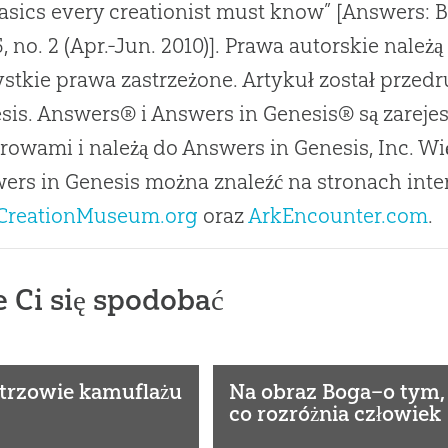
Basics every creationist must know” [Answers: B
5, no. 2 (Apr.-Jun. 2010)]. Prawa autorskie nale
stkie prawa zastrzeżone. Artykuł został przed
sis. Answers® i Answers in Genesis® są zarej
rowami i należą do Answers in Genesis, Inc. Wi
ers in Genesis można znaleźć na stronach in
CreationMuseum.org
oraz
ArkEncounter.com
.
 Ci się spodobać
trzowie kamuflażu
Na obraz Boga–o tym,
co rozróżnia człowiek