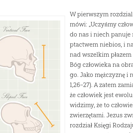
W pierwszym rozdziale
mówi: „Uczyńmy człow
do nas i niech panuje
ptactwem niebios, i na
nad wszelkim płazem p
Bóg człowieka na obra
go. Jako mężczyznę i n
1,26–27). A zatem zami
że człowiek jest ewol
widzimy, że to człowi
zwierzętami. Jezus zw
rozdział Księgi Rodzaj