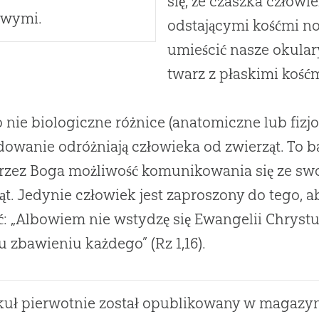
się, że czaszka człow
owymi.
odstającymi kośćmi 
umieścić nasze okular
twarz z płaskimi kość
o nie biologiczne różnice (anatomiczne lub fizjo
owanie odróżniają człowieka od zwierząt. To b
zez Boga możliwość komunikowania się ze swo
ąt. Jedynie człowiek jest zaproszony do tego,
ć: „Albowiem nie wstydzę się Ewangelii Chryst
u zbawieniu każdego” (Rz 1,16).
kuł pierwotnie został opublikowany w magazy