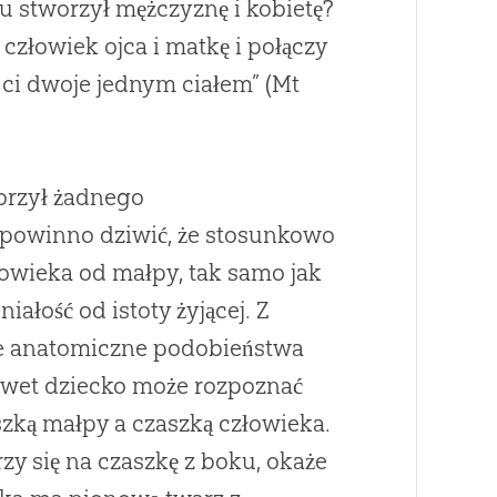
u stworzył mężczyznę i kobietę?
 człowiek ojca i matkę i połączy
dą ci dwoje jednym ciałem” (Mt
orzył żadnego
 powinno dziwić, że stosunkowo
łowieka od małpy, tak samo jak
iałość od istoty żyjącej. Z
 anatomiczne podobieństwa
wet dziecko może rozpoznać
zką małpy a czaszką człowieka.
rzy się na czaszkę z boku, okaże