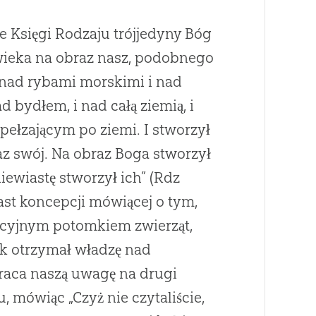
 Księgi Rodzaju trójjedyny Bóg
ieka na obraz nasz, podobnego
 nad rybami morskimi i nad
d bydłem, i nad całą ziemią, i
ełzającym po ziemi. I stworzył
z swój. Na obraz Boga stworzył
iewiastę stworzył ich” (Rdz
ast koncepcji mówiącej o tym,
ucyjnym potomkiem zwierząt,
ek otrzymał władzę nad
raca naszą uwagę na drugi
u, mówiąc „Czyż nie czytaliście,