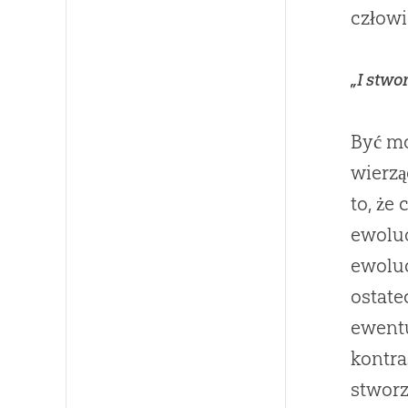
człowi
„I stwo
Być mo
wierz
to, że
ewoluo
ewolu
ostate
ewentu
kontra
stworz