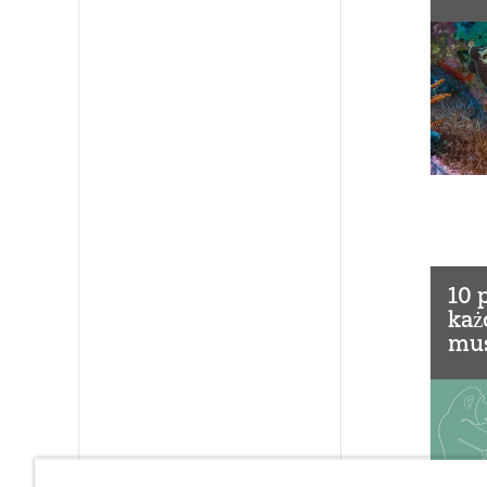
10 
każ
mus