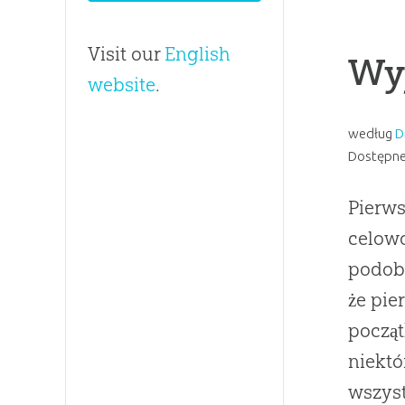
Visit our
English
Wy
website
.
według
D
Dostępne
Pierws
celowo
podob
że pie
począt
niekt
wszyst