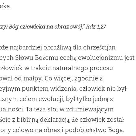
eka.
rzył Bóg człowieka na obraz swój.” Rdz 1,27
że najbardziej obraźliwą dla chrześcijan
ących Słowu Bożemu cechą ewolucjonizmu jest
 człowiek w trakcie naturalnego procesu
wał od małpy. Co więcej, zgodnie z
cyjnym punktem widzenia, człowiek nie był
cznym celem ewolucji, był tylko jedną z
alności. Ta teza stoi w zdumiewającym
ście z biblijną deklaracją, że człowiek został
ony celowo na obraz i podobieństwo Boga.