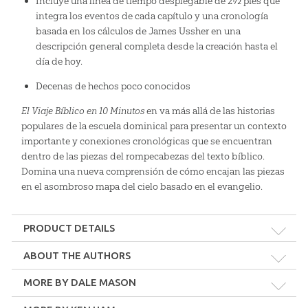
Incluye una línea de tiempo desplegable de 2½ pies que
integra los eventos de cada capítulo y una cronología
basada en los cálculos de James Ussher en una
descripción general completa desde la creación hasta el
día de hoy.
Decenas de hechos poco conocidos
El Viaje Bíblico en 10 Minutos
en va más allá de las historias
populares de la escuela dominical para presentar un contexto
importante y conexiones cronológicas que se encuentran
dentro de las piezas del rompecabezas del texto bíblico.
Domina una nueva comprensión de cómo encajan las piezas
en el asombroso mapa del cielo basado en el evangelio.
PRODUCT DETAILS
Format:
Hardcover
ABOUT THE AUTHORS
MORE BY DALE MASON
Dimensions:
6.75" x 9.75"