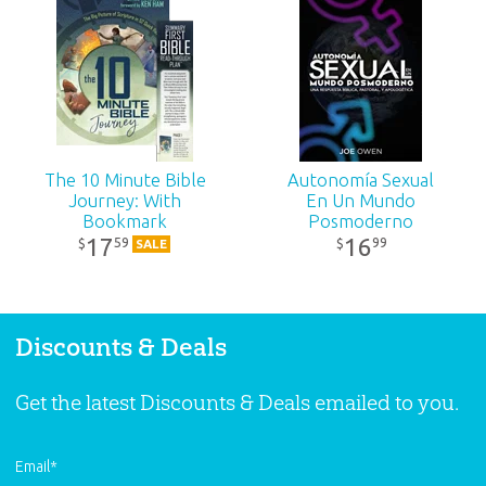
recurso muy oportuno en español que promoverá el
aprendizaje de la verdad de la Palabra de Dios, que es
históricamente precisa, completamente inspirada e
infalible, tanto para padres como para niños. ¡Espero poder
ofrecer este recurso a las mamás y los papás de América
Latina!
The 10 Minute Bible
Autonomía Sexual
—Joe Owen, Director, Answers in Genesis Latin America
Journey: With
En Un Mundo
Bookmark
Posmoderno
17
16
59
99
$
$
SALE
. . . You may already be aware that Dale (Mason) is the
visionary behind our multi-award-winning Answers
Discounts & Deals
magazine, read by hundreds of thousands of people each
year . . . Several years ago, when Dale reached one of those
Get the latest Discounts & Deals emailed to you.
‘big decade’ birthday markers, he shared a concern with me.
He had been unable to find a book with a solid overview of
the entire Bible that was written at an easy-to-read level
Email
*
that included faith-confirming apologetics. Well, I