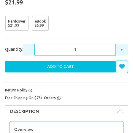
$21.99
Hardcover
eBook
$
21
.
99
$
5
.
99
Quantity:
-
+
ADD TO CART
Return Policy
Free Shipping On $75+ Orders
DESCRIPTION
Overview