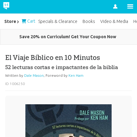
Account
Cart
Store
Specials & Clearance
Books
Video & Media
H
Save 20% on Curriculum! Get Your Coupon Now
El Viaje Bíblico en 10 Minutos
52 lecturas cortas e impactantes de la biblia
Written by
Dale Mason
;
Foreword by
Ken Ham
ID 1006250