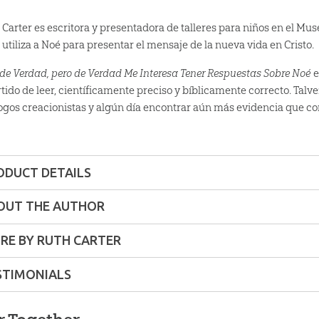
 Carter es escritora y presentadora de talleres para niños en el Muse
 utiliza a Noé para presentar el mensaje de la nueva vida en Cristo.
 de Verdad, pero de Verdad Me Interesa Tener Respuestas Sobre Noé
e
rtido de leer, científicamente preciso y bíblicamente correcto. Talv
ogos creacionistas y algún día encontrar aún más evidencia que co
.
ODUCT DETAILS
Softcover
OUT THE AUTHOR
ons:
7" x 9"
RE BY RUTH CARTER
STIMONIALS
lity:
Children