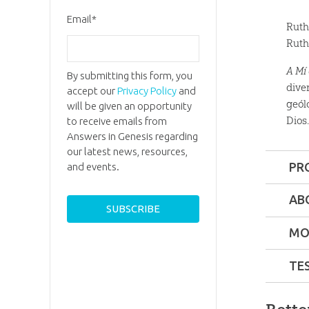
Email
*
Ruth
Ruth
A Mí
By submitting this form, you
dive
accept our
Privacy Policy
and
geól
will be given an opportunity
Dios
to receive emails from
Answers in Genesis regarding
our latest news, resources,
PR
and events.
Format:
AB
Dimensi
MO
TE
Technica