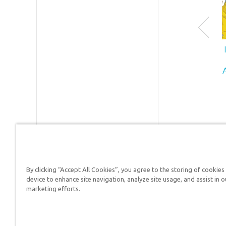
Ruth C
crucia
sobre 
las pr
creaci
—Dr. T
By clicking “Accept All Cookies”, you agree to the storing of cookies
Answers in Genesis is a
device to enhance site navigation, analyze site usage, and assist in o
marketing efforts.
Christians defend their f