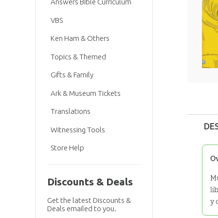
Answers Bible Curriculum
VBS
Ken Ham & Others
Topics & Themed
Gifts & Family
Ark & Museum Tickets
Translations
DE
Witnessing Tools
Store Help
O
Mu
Discounts & Deals
li
Get the latest Discounts &
y 
Deals emailed to you.