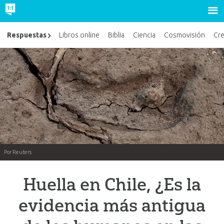
Respuestas
Libros online
Biblia
Ciencia
Cosmovisión
Cr
Por Reuters
Huella en Chile, ¿Es la
evidencia más antigua