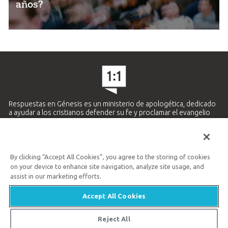
años?
Respuestas en Génesis es un ministerio de apologética, dedicado
a ayudar a los cristianos defender su fe y proclamar el evangelio
de Jesucristo.
APRENDE MÁS
By clicking “Accept All Cookies”, you agree to the storing of cookies
Ministerio Hispano y Latinoamericano
on your device to enhance site navigation, analyze site usage, and
859.727.5438
assist in our marketing efforts.
Accept All Cookies
Available Monday–Friday | 9 AM–5 PM ET
© 2026 Respuestas en Génesis
Reject All