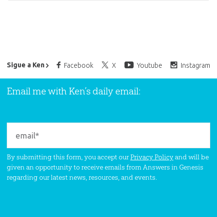
Ken Ham’s Daily Email
Sigue a Ken
Facebook
X
Youtube
Instagram
Email me with Ken’s daily email:
By submitting this form, you accept our
Privacy Policy
and will be
given an opportunity to receive emails from Answers in Genesis
regarding our latest news, resources, and events.