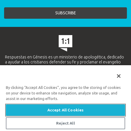
Respuestas en Génesis es un ministerio de apologética, dedicado
a ayudar a los cristianos defender su fe y proclamar el evangelio
de Jesucristo.
APRENDE MÁS
By clicking “Accept All Cookies”, you agree to the storing of cookies
Ministerio Hispano y Latinoamericano
on your device to enhance site navigation, analyze site usage, and
859.727.5438
assist in our marketing efforts.
Accept All Cookies
Available Monday–Friday | 9 AM–5 PM ET
© 2026 Respuestas en Génesis
Reject All