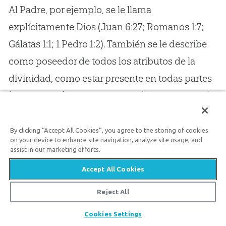
Al Padre, por ejemplo, se le llama
explícitamente Dios (Juan 6:27; Romanos 1:7;
Gálatas 1:1; 1 Pedro 1:2). También se le describe
como poseedor de todos los atributos de la
divinidad, como estar presente en todas partes
(Mateo 19:26), ser omnisciente (Romanos 11:33),
omnipotente (1 Pedro 1:5), santo (Apocalipsis
15:4) y eterno (Salmo 90:2).
By clicking “Accept All Cookies”, you agree to the storing of cookies
on your device to enhance site navigation, analyze site usage, and
assist in our marketing efforts.
El Hijo es Dios
Accept All Cookies
Jesús también es llamado explícitamente
Reject All
"Dios" en las Escrituras (Tito 2:13; Hebreos 1:8). Y
Compartir
Cookies Settings
Él también tiene todos los atributos de la