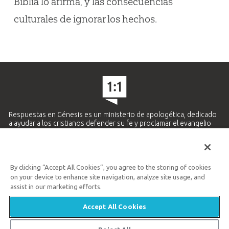
Biblia lo afirma, y las consecuencias
culturales de ignorar los hechos.
Respuestas en Génesis es un ministerio de apologética, dedicado
a ayudar a los cristianos defender su fe y proclamar el evangelio
de Jesucristo.
APRENDE MÁS
By clicking “Accept All Cookies”, you agree to the storing of cookies
Ministerio Hispano y Latinoamericano
on your device to enhance site navigation, analyze site usage, and
859.727.5438
assist in our marketing efforts.
Accept All Cookies
Available Monday–Friday | 9 AM–5 PM ET