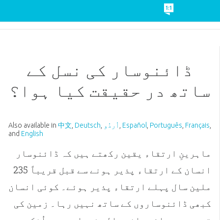
ڈائنوسار کی نسل کے
ساتھ در حقیقت کیا ہوا؟
,
Français
,
Português
,
Español
,
اُردُو
,
Deutsch
,
中文
Also available in
and
English
ماہرینِ ارتقاء یقین رکھتے ہیں کہ ڈائنوسار
انسان کے ارتقاء پذیر ہونے سے قبل قریباً 235
ملین سال پہلے ارتقاء پذیر ہوئے۔ کوئی انسان
کبھی ڈائنوساروں کے ساتھ نہیں رہا۔ زمین کی