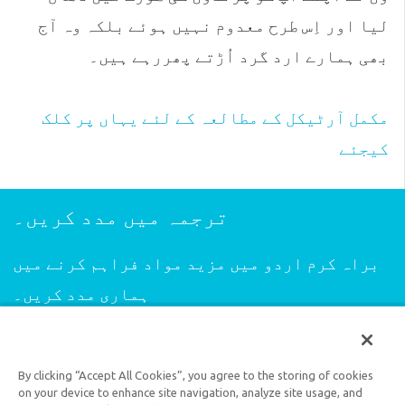
لیا اور اِس طرح معدوم نہیں ہوئے بلکہ وہ آج
بھی ہمارے ارد گرد اُڑتے پھررہے ہیں۔
مکمل آرٹیکل کے مطالعہ کے لئے یہاں پر کلک
کیجئے
ترجمہ میں مدد کریں۔
براہ کرم اردو میں مزید مواد فراہم کرنے میں
ہماری مدد کریں۔
ترجمہ میں مدد کریں۔
By clicking “Accept All Cookies”, you agree to the storing of cookies
on your device to enhance site navigation, analyze site usage, and