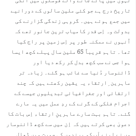
تہوں میں پائے جانے والے فوسلوں میں اُنکی
تاریخ درج ہے جو کئی ملین سالوں کے دورانیے
میں جمع ہوئے ہیں۔ گروہی زندگی گزارنے کی
بدولت وہ اِس قدر کامیاب ترین جانور تھے کہ
اُنہوں نے ممکنہ طور پر اِس زمین پر راج کیا
تھا۔ تاہم قریباً 65 ملین سال پہلے کچھ ایسا
ہوا جس نے سب کچھ بدل کر رکھ دیا اور
ڈائنوسار دُنیا سے غائب ہو گئے۔ زیادہ تر
ماہرین ِارتقاء یہ یقین رکھتے ہیں کہ چند
ارتقائی اور جغرافیائی تبدیلیوں جیسے کے
اجرام فلکی کے گرنے کے ردِ عمل میں یہ مارے
گئے۔ تاہم بہت سارے ماہرینِ ارتقاء اِس بات کا
دعویٰ بھی کرتے ہیں کہ اِن میں سے کچھ ڈائنوسار
وں نے اپنے آپ کو پرندوں کی صورت میں ڈھال