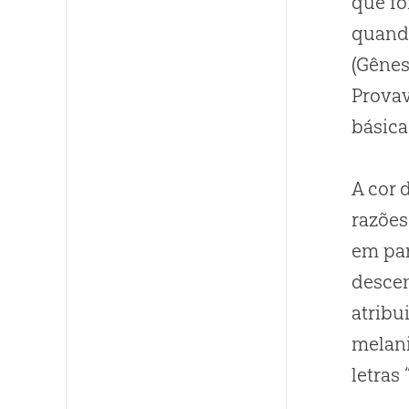
que f
quand
(Gênes
Provav
básica
A cor 
razõe
em par
descen
atribui
melan
letras 