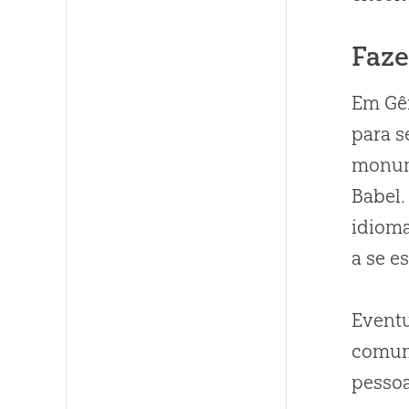
Faze
Em Gên
para s
monum
Babel.
idioma
a se e
Event
comum,
pesso