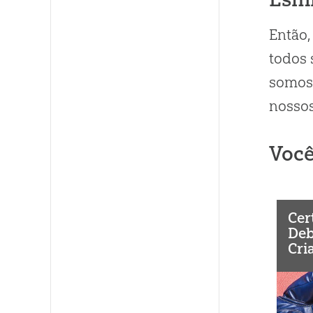
Então,
todos 
somos 
nossos
Você
Cer
Deb
Cri