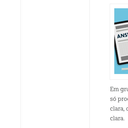
Em gru
só pro
clara,
clara.