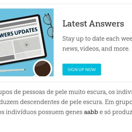
Latest Answers
Stay up to date each week
news, videos, and more.
SIGN UP NOW
pos de pessoas de pele muito escura, os ind
duzem descendentes de pele escura. Em grupo
 os indivíduos possuem genes
aabb
e só produ