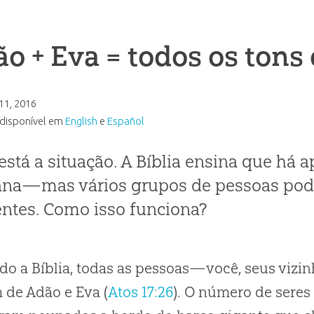
o + Eva = todos os tons
 11, 2016
isponível em
English
e
Español
está a situação. A Bíblia ensina que há
na—mas vários grupos de pessoas pod
entes. Como isso funciona?
o a Bíblia, todas as pessoas—você, seus vizin
 de Adão e Eva (
Atos 17:26
). O número de sere