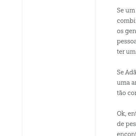
Se um
combi
os ge
pesso
ter um
Se Ad
uma am
tão co
Ok, en
de pes
encont