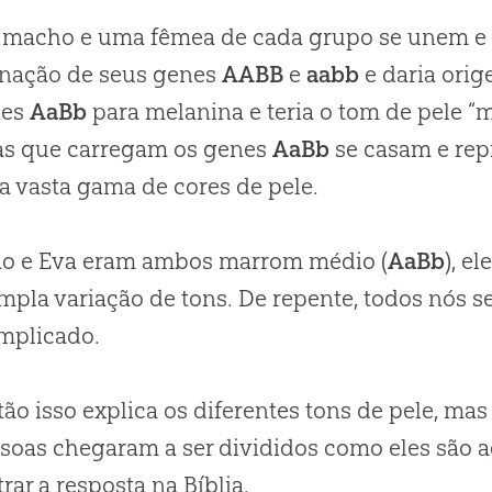
 macho e uma fêmea de cada grupo se unem e 
nação de seus genes
AABB
e
aabb
e daria ori
nes
AaBb
para melanina e teria o tom de pele “
as que carregam os genes
AaBb
se casam e rep
a vasta gama de cores de pele.
ão e Eva eram ambos marrom médio (
AaBb
), e
pla variação de tons. De repente, todos nós 
mplicado.
tão isso explica os diferentes tons de pele, m
soas chegaram a ser divididos como eles são
rar a resposta na Bíblia.