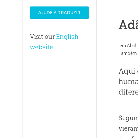
AJUDE A TRADUZIR
Adã
Visit our
English
em
Abril
website
.
Também d
Aqui 
huma
difer
Segund
vieram