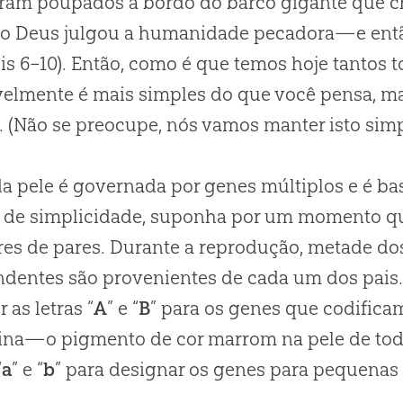
oram poupados a bordo do barco gigante que
o Deus julgou a humanidade pecadora—e então
is 6–10). Então, como é que temos hoje tantos t
elmente é mais simples do que você pensa, ma
. (Não se preocupe, nós vamos manter isto simp
da pele é governada por genes múltiplos e é ba
s de simplicidade, suponha por um momento q
es de pares. Durante a reprodução, metade do
dentes são provenientes de cada um dos pais.
r as letras “
A
” e “
B
” para os genes que codific
ina—o pigmento de cor marrom na pele de to
“
a
” e “
b
” para designar os genes para pequenas