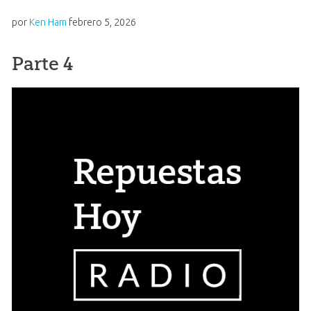
por
Ken Ham
febrero 5, 2026
Parte 4