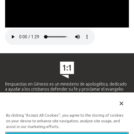
Respuestas en Génesis es un ministerio de apologética, dedicado
a ayudar a los cristianos defender su fe y proclamar el evangelio
de Jesucristo.
APRENDE MÁS
By clicking “Accept All Cookies”, you agree to the storing of cookies
Ministerio Hispano y Latinoamericano
on your device to enhance site navigation, analyze site usage, and
859.727.5438
assist in our marketing efforts.