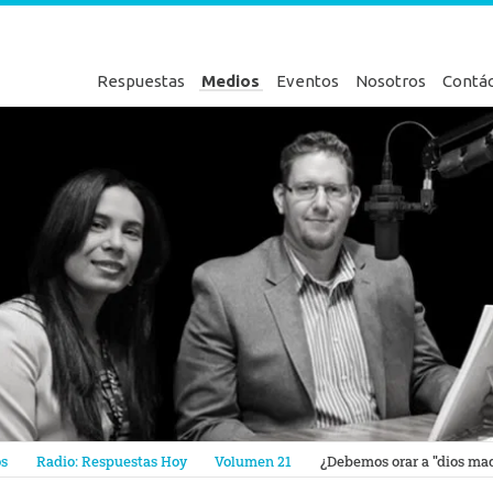
Respuestas
Medios
Eventos
Nosotros
Contá
en Génesis
os
Radio: Respuestas Hoy
Volumen 21
¿Debemos orar a "dios ma