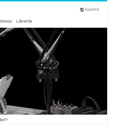
Español
ctenos
Librería
dre"?