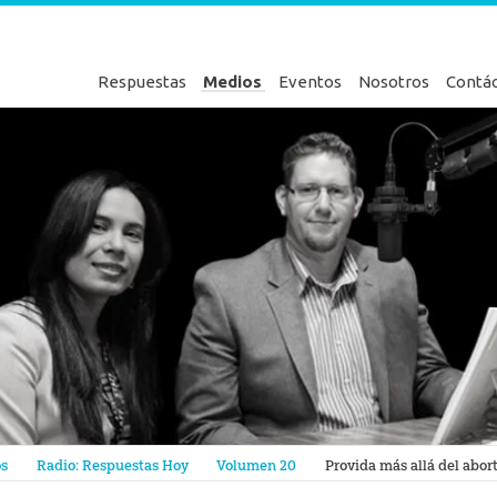
Respuestas
Medios
Eventos
Nosotros
Contá
en Génesis
os
Radio: Respuestas Hoy
Volumen 20
Provida más allá del abor