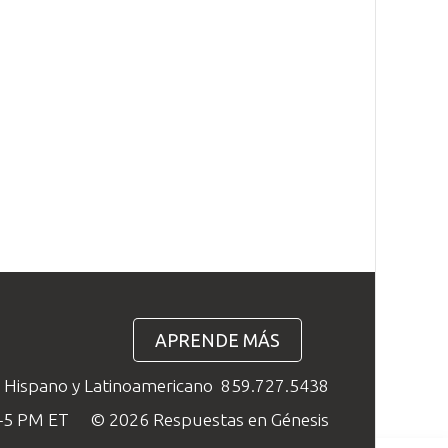
APRENDE MÁS
o Hispano y Latinoamericano
859.727.5438
M–5 PM ET
© 2026 Respuestas en Génesis