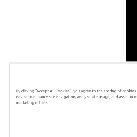
By clicking “Accept All Cookies”, you agree to the storing of cookies
Respuestas en Génesis es un m
device to enhance site navigation, analyze site usage, and assist in o
defender su fe y proclamar el 
marketing efforts.