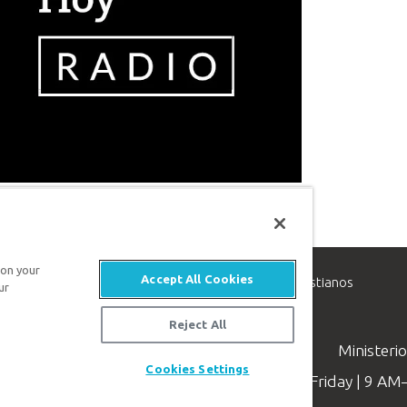
 on your
Accept All Cookies
inisterio de apologética, dedicado a ayudar a los cristianos
ur
evangelio de Jesucristo.
Reject All
Ministeri
Cookies Settings
Available Monday–Friday | 9 A