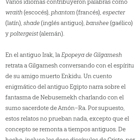
Varios idiomas contribuyeron palabras como
wraith
(escocés),
phantom
(francés),
especter
(latín),
shade
(inglés antiguo),
banshee
(gaélico)
y
poltergeist
(alemán).
En el antiguo Irak, la
Epopeya de Gilgamesh
retrata a Gilgamesh conversando con el espíritu
de su amigo muerto Enkidu. Un cuento
enigmático del antiguo Egipto narra sobre el
fantasma de Nebusemekh charlando con el
sumo sacerdote de Amón–Ra. Por supuesto,
estos relatos no prueban nada, excepto que el
concepto se remonta a tiempos antiguos. De
hecho, incluso los doce discípulos de Cristo, por