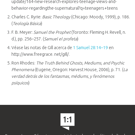
update/164-new-research-explores-teenage-views-and-
behavior-regardingthe-supernatural?q=teenagers+teens
Charles C. Ryrie:
Basic Theology
(Chicago: Moody, 1999), p. 186.
(
Teología Básica
)
F. B. Meyer:
Samuel the Prophet
(Toronto: Fleming H. Revell, n.
d.), pp. 256–257. (
Samuel el profeta
)
Véase las notas de Gill acerca de
1 Samuel 28:14–19
en
http://www.freegrace. net/gill/.
Ron Rhodes:
The Truth Behind Ghosts, Mediums, and Psychic
Phenomena
(Eugene, Oregon: Harvest House, 2006), p. 71. (
La
verdad detrás de los fantasmas, médiums, y fenómenos
psíquicos
)