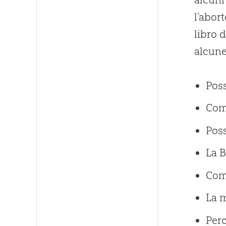
l’abor
libro 
alcune
Poss
Com
Poss
La B
Come
La m
Perc