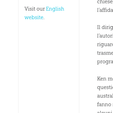
chiese
Visit our
English
l’affid
website
.
Il dir
l’auto
riguar
trasme
progra
Ken me
questi
austra
fanno 
alcuni