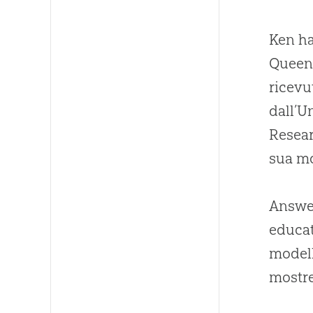
Ken ha
Queens
ricevu
dall’U
Resear
sua mo
Answer
educat
modell
mostre