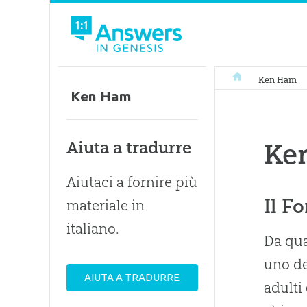
Answers In Genes
Ken Ham
Ken Ham
Aiuta a tradurre
Ke
Aiutaci a fornire più
Il F
materiale in
italiano.
Da qua
uno de
AIUTA A TRADURRE
adulti