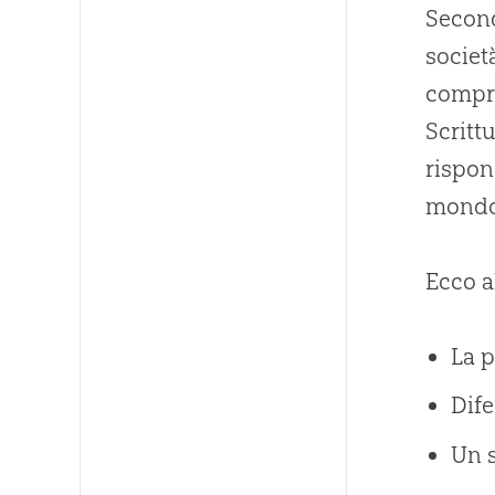
Second
societ
compre
Scritt
rispon
mondo 
Ecco a
La p
Dife
Un s