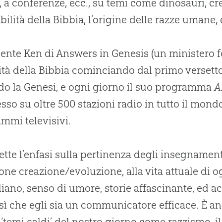
, a conferenze, ecc., su temi come dinosauri, c
abilità della Bibbia, l’origine delle razze umane, 
igente Ken di Answers in Genesis (un ministero 
rità della Bibbia cominciando dal primo versetto)
do la Genesi, e ogni giorno il suo programma
A
sso su oltre 500 stazioni radio in tutto il mond
mmi televisivi.
tte l’enfasi sulla pertinenza degli insegnamenti
one creazione/evoluzione, alla vita attuale di og
liano, senso di umore, storie affascinante, ed ac
sì che egli sia un communicatore efficace. È an
 ‘temi caldi’ del nostro giorno come razzismo, il