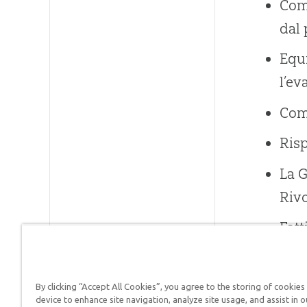
Come
dal
Equi
l’ev
Come
Risp
La G
Riv
Fatt
Crea
Cosa
By clicking “Accept All Cookies”, you agree to the storing of cookies
device to enhance site navigation, analyze site usage, and assist in o