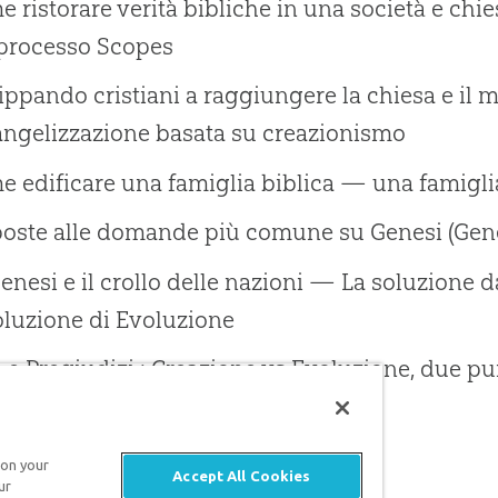
 ristorare verità bibliche in una società e ch
 processo Scopes
ppando cristiani a raggiungere la chiesa e il 
angelizzazione basata su creazionismo
 edificare una famiglia biblica — una famiglia
oste alle domande più comune su Genesi (Genes
enesi e il crollo delle nazioni — La soluzione d
oluzione di Evoluzione
i e Pregiudizi : Creazione vs Evoluzione, due pun
zione e gli scettici (2 Pietro 3)
 è successo davvero ai dinosauri ?
 on your
Accept All Cookies
ur