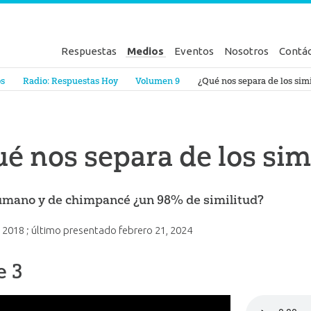
Respuestas
Medios
Eventos
Nosotros
Contá
en Génesis
os
Radio: Respuestas Hoy
Volumen 9
¿Qué nos separa de los sim
é nos separa de los sim
mano y de chimpancé ¿un 98% de similitud?
, 2018
; último presentado
febrero 21, 2024
e 3