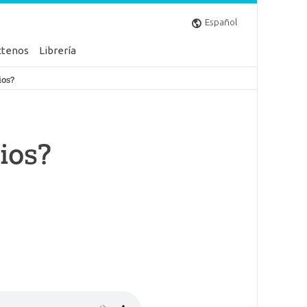
Español
ctenos
Librería
ios?
ios?