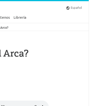
Español
ctenos
Librería
l Arca?
l Arca?