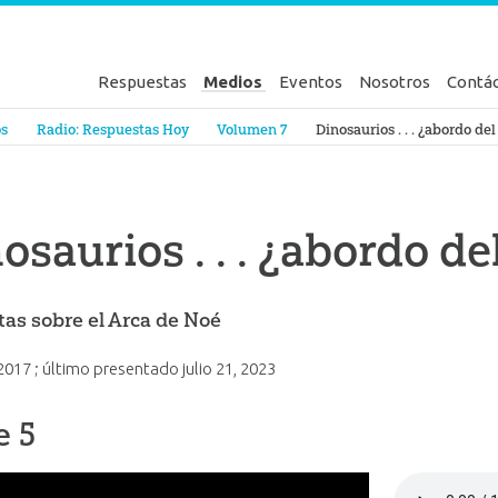
Respuestas
Medios
Eventos
Nosotros
Contá
en Génesis
os
Radio: Respuestas Hoy
Volumen 7
Dinosaurios . . . ¿abordo de
osaurios . . . ¿abordo de
as sobre el Arca de Noé
 2017
; último presentado
julio 21, 2023
e 5