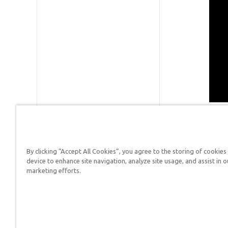
By clicking “Accept All Cookies”, you agree to the storing of cookies
Respuestas en Génesis es un m
device to enhance site navigation, analyze site usage, and assist in o
defender su fe y proclamar el 
marketing efforts.