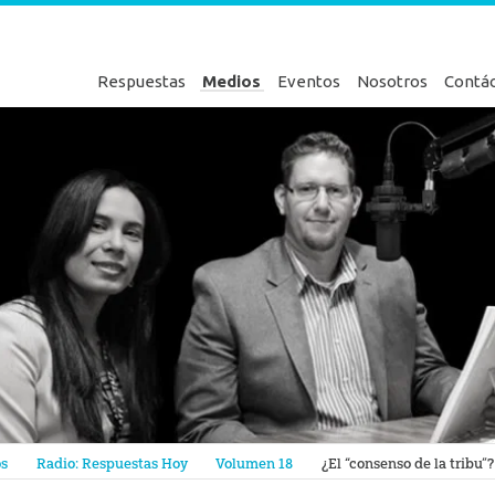
Respuestas
Medios
Eventos
Nosotros
Contá
en Génesis
os
Radio: Respuestas Hoy
Volumen 18
¿El “consenso de la tribu”?