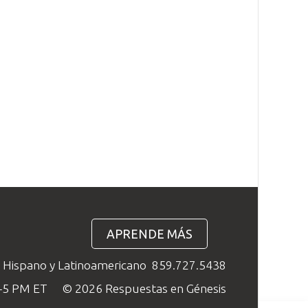
APRENDE MÁS
o Hispano y Latinoamericano
859.727.5438
M–5 PM ET
© 2026 Respuestas en Génesis