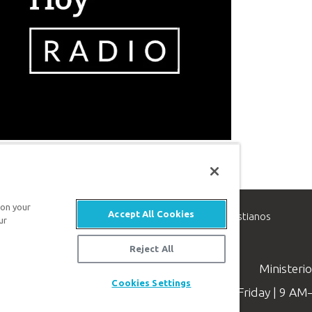
 on your
Accept All Cookies
inisterio de apologética, dedicado a ayudar a los cristianos
ur
evangelio de Jesucristo.
Reject All
Ministeri
Cookies Settings
Available Monday–Friday | 9 A