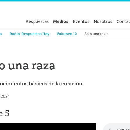
Respuestas
Medios
Eventos
Nosotros
Contá
en Génesis
os
Radio: Respuestas Hoy
Volumen 12
Solo una raza
o una raza
ocimientos básicos de la creación
 2021
e 5