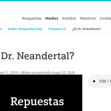
Respuestas
Medios
Eventos
Nosotros
Contá
en Génesis
os
Radio: Respuestas Hoy
Volumen 10
¿El Dr. Neandertal?
 Dr. Neandertal?
re 11, 2019
; último presentado
mayo 20, 2026