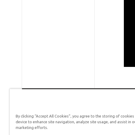
Respuestas en Génesis es un m
defender su fe y proclamar el 
By clicking “Accept All Cookies”, you agree to the storing of cookies
device to enhance site navigation, analyze site usage, and assist in o
marketing efforts.