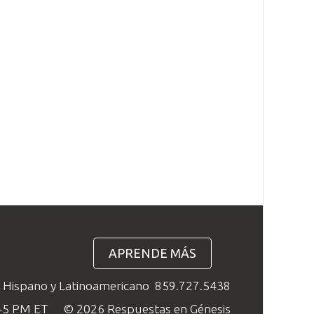
APRENDE MÁS
o Hispano y Latinoamericano
859.727.5438
M–5 PM ET
© 2026 Respuestas en Génesis