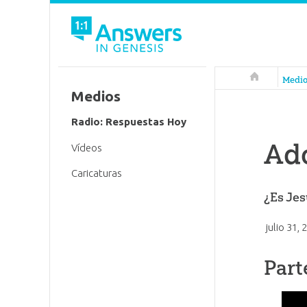
Respuestas 
Medi
Medios
Radio: Respuestas Hoy
Ado
Vídeos
Caricaturas
¿Es Jes
julio 31,
Part