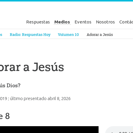
Respuestas
Medios
Eventos
Nosotros
Contá
en Génesis
os
Radio: Respuestas Hoy
Volumen 10
Adorar a Jesús
rar a Jesús
ús Dios?
 2019
; último presentado
abril 8, 2026
e 8