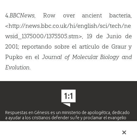
4.
BBCNews,
Row over ancient bacteria,
<http://news.bbc.co.uk/hi/english/sci/tech/ne
wsid_1375000/1375505.stm>, 19 de Junio de
2001; reportando sobre el artículo de Graur y
Pupko en el
Journal of Molecular Biology and
Evolution
.
Respuestas en Génesis es un ministerio de apologética, dedicado
a ayudar a los cristianos defender su fe y proclamar el evangelio
de Jesucristo.