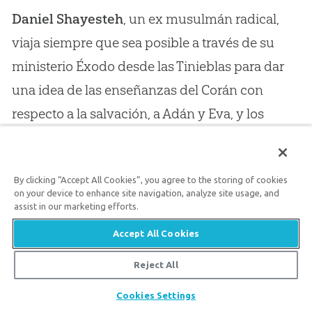
Daniel Shayesteh
, un ex musulmán radical,
viaja siempre que sea posible a través de su
ministerio Éxodo desde las Tinieblas para dar
una idea de las enseñanzas del Corán con
respecto a la salvación, a Adán y Eva, y los
cristianos. Ha escrito numerosos libros,
incluyendo
islam y el Hijo de Dios
.
By clicking “Accept All Cookies”, you agree to the storing of cookies
on your device to enhance site navigation, analyze site usage, and
assist in our marketing efforts.
Puede que te Interese
Accept All Cookies
Reject All
Reconstruyendo la Masculinidad Bíblica
Usando los Planos de Génesis
Compartir
Cookies Settings