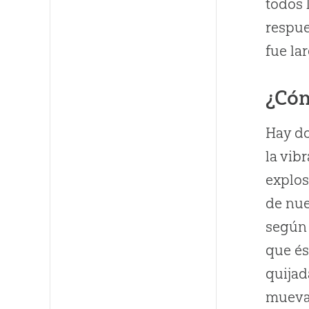
todos 
respue
fue la
¿Cóm
Hay do
la vib
explos
de nue
según 
que és
quijad
mueva