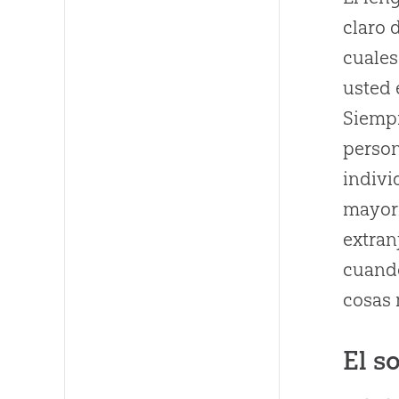
claro 
cuales
usted 
Siempr
person
indivi
mayorí
extran
cuando
cosas
El s