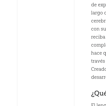
de exp
largo 
cerebr
con su
reciba
comple
hace q
través
Creado
desarr
¿Qué
El len