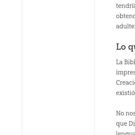
tendrí
obtend
adulte
Lo q
La Bib
impres
Creació
existi
No no
que Di
lengua