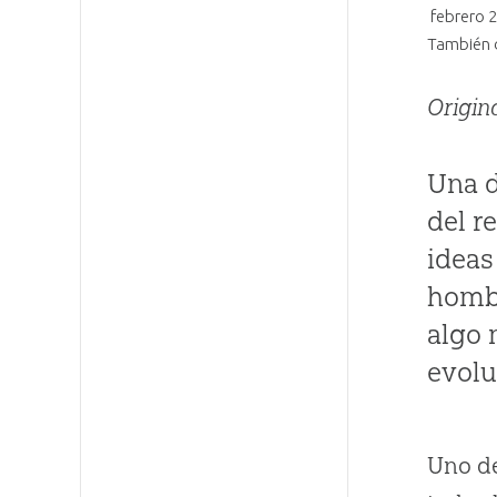
febrero 
También 
Origin
Una d
del r
ideas
hombr
algo 
evoluc
Uno de