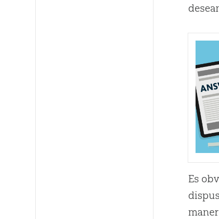
desea
Es obv
dispus
manera