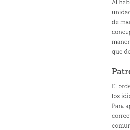
Al hab
unidad
de man
concep
manera
que de
Patr
El ord
los id
Para a
correc
comuni