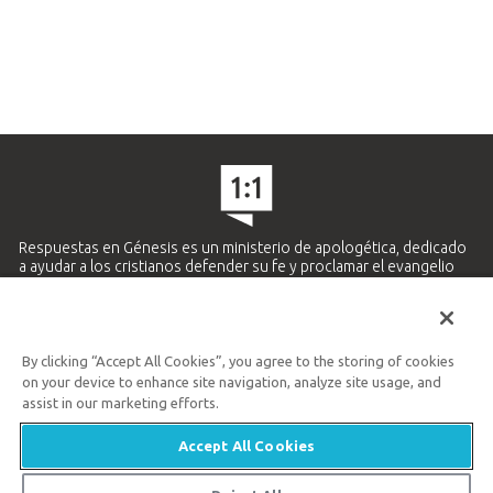
Respuestas en Génesis es un ministerio de apologética, dedicado
a ayudar a los cristianos defender su fe y proclamar el evangelio
de Jesucristo.
APRENDE MÁS
By clicking “Accept All Cookies”, you agree to the storing of cookies
Ministerio Hispano y Latinoamericano
on your device to enhance site navigation, analyze site usage, and
859.727.5438
assist in our marketing efforts.
Accept All Cookies
Available Monday–Friday | 9 AM–5 PM ET