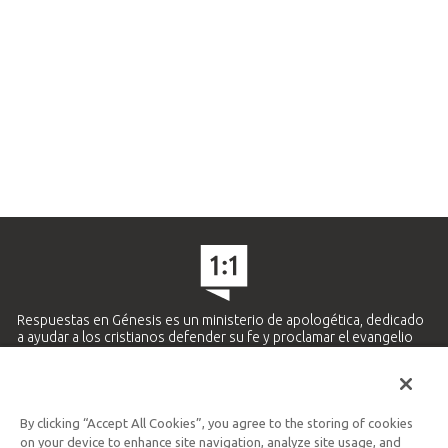
Respuestas en Génesis es un ministerio de apologética, dedicado
a ayudar a los cristianos defender su fe y proclamar el evangelio
de Jesucristo.
APRENDE MÁS
By clicking “Accept All Cookies”, you agree to the storing of cookies
Ministerio Hispano y Latinoamericano
on your device to enhance site navigation, analyze site usage, and