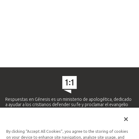
Respuestas en Génesis es un ministerio de apologética, dedicado
a ayudar a los cristianos defender su fe y proclamar el evangelio
de Jesucristo.
APRENDE MÁS
By clicking “Accept All Cookies”, you agree to the storing of cookies
Ministerio Hispano y Latinoamericano
on your device to enhance site navigation, analyze site usage, and