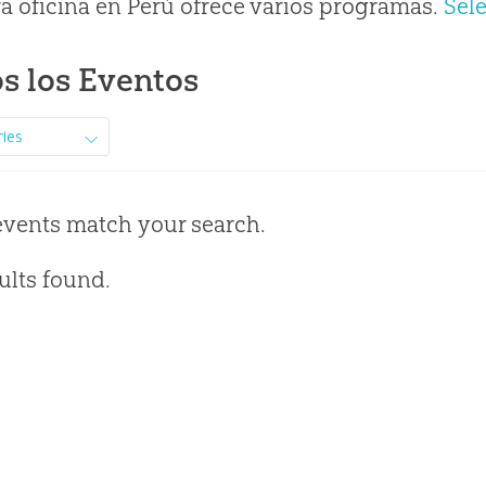
a oficina en Perú ofrece varios programas.
Sel
s los Eventos
ries
events match your search.
ults found.