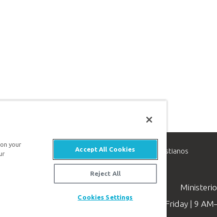
 on your
Accept All Cookies
inisterio de apologética, dedicado a ayudar a los cristianos
ur
evangelio de Jesucristo.
Reject All
Ministeri
Cookies Settings
Available Monday–Friday | 9 A