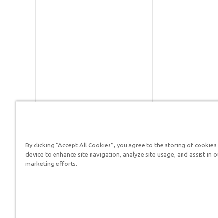
By clicking “Accept All Cookies”, you agree to the storing of cookies
Respuestas en Génesis es un m
device to enhance site navigation, analyze site usage, and assist in o
defender su fe y proclamar el 
marketing efforts.