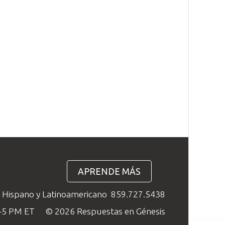
APRENDE MÁS
o Hispano y Latinoamericano
859.727.5438
M–5 PM ET
© 2026 Respuestas en Génesis