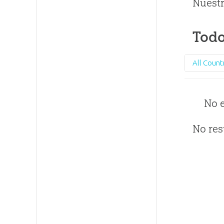
Nuestr
Todo
All Count
No 
No res