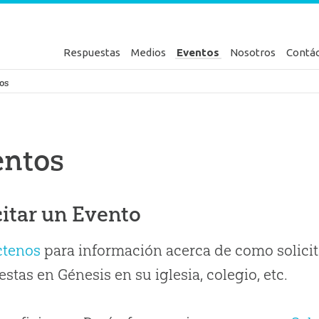
Respuestas
Medios
Eventos
Nosotros
Contá
en Génesis
os
entos
citar un Evento
ctenos
para información acerca de como solicit
stas en Génesis en su iglesia, colegio, etc.