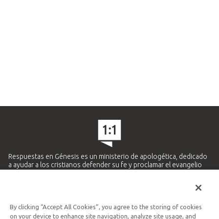
Respuestas en Génesis es un ministerio de apologética, dedicado
a ayudar a los cristianos defender su fe y proclamar el evangelio
de Jesucristo.
APRENDE MÁS
By clicking “Accept All Cookies”, you agree to the storing of cookies
Ministerio Hispano y Latinoamericano
on your device to enhance site navigation, analyze site usage, and