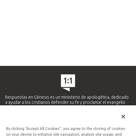
Respuestas en Génesis es un ministerio de apologética, dedicado
a ayudar a los cristianos defender su fe y proclamar el evangelio
de Jesucristo.
APRENDE MÁS
By clicking “Accept All Cookies”, you agree to the storing of cookies
Ministerio Hispano y Latinoamericano
on your device to enhance site navigation, analyze site usage, and