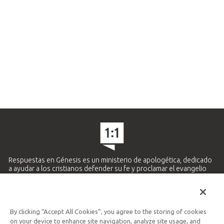
Respuestas en Génesis es un ministerio de apologética, dedicado
a ayudar a los cristianos defender su fe y proclamar el evangelio
de Jesucristo.
APRENDE MÁS
By clicking “Accept All Cookies”, you agree to the storing of cookies
Ministerio Hispano y Latinoamericano
on your device to enhance site navigation, analyze site usage, and