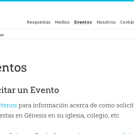
Respuestas
Medios
Eventos
Nosotros
Contá
en Génesis
os
entos
citar un Evento
ctenos
para información acerca de como solicit
stas en Génesis en su iglesia, colegio, etc.