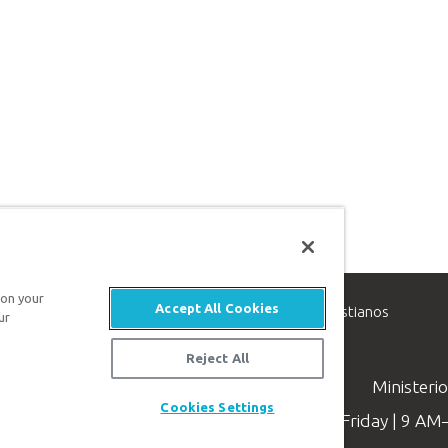
 on your
Accept All Cookies
inisterio de apologética, dedicado a ayudar a los cristianos
ur
evangelio de Jesucristo.
Reject All
Ministeri
Cookies Settings
Available Monday–Friday | 9 A