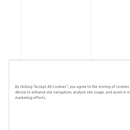
By clicking “Accept All Cookies”, you agree to the storing of cookies
Respuestas en Génesis es un m
device to enhance site navigation, analyze site usage, and assist in o
defender su fe y proclamar el 
marketing efforts.