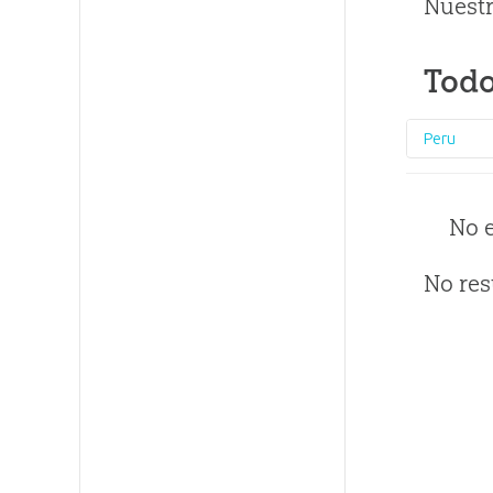
Nuestr
Todo
Peru
No 
No res