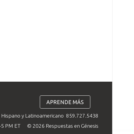
APRENDE MÁS
o Hispano y Latinoamericano
859.727.5438
M–5 PM ET
© 2026 Respuestas en Génesis