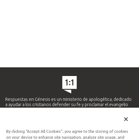
Respuestas en Génesis es un ministerio de apologética, dedicado
a ayudar a los cristianos defender su fe y proclamar el evangelio
de Jesucristo.
APRENDE MÁS
By clicking “Accept All Cookies”, you agree to the storing of cookies
Ministerio Hispano y Latinoamericano
on your device to enhance site navigation, analyze site usage, and