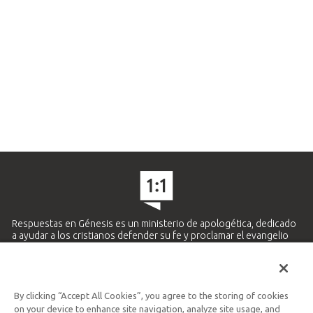
Respuestas en Génesis es un ministerio de apologética, dedicado
a ayudar a los cristianos defender su fe y proclamar el evangelio
de Jesucristo.
APRENDE MÁS
By clicking “Accept All Cookies”, you agree to the storing of cookies
Ministerio Hispano y Latinoamericano
on your device to enhance site navigation, analyze site usage, and