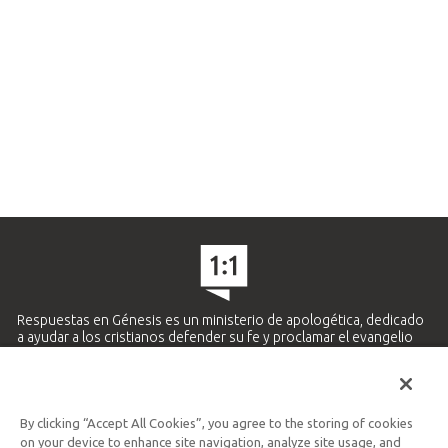
Respuestas en Génesis es un ministerio de apologética, dedicado
a ayudar a los cristianos defender su fe y proclamar el evangelio
de Jesucristo.
APRENDE MÁS
By clicking “Accept All Cookies”, you agree to the storing of cookies
Ministerio Hispano y Latinoamericano
on your device to enhance site navigation, analyze site usage, and