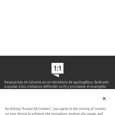
Respuestas en Génesis es un ministerio de apologética, dedicado
a ayudar a los cristianos defender su fe y proclamar el evangelio
de Jesucristo.
APRENDE MÁS
By clicking “Accept All Cookies”, you agree to the storing of cookies
Ministerio Hispano y Latinoamericano
on your device to enhance site navigation, analyze site usage, and