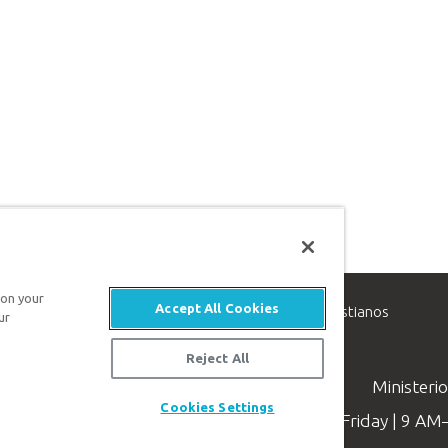
 on your
Accept All Cookies
inisterio de apologética, dedicado a ayudar a los cristianos
ur
evangelio de Jesucristo.
Reject All
Ministeri
Cookies Settings
Available Monday–Friday | 9 A