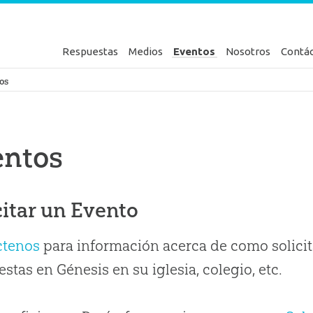
Respuestas
Medios
Eventos
Nosotros
Contá
en Génesis
os
entos
citar un Evento
ctenos
para información acerca de como solicit
stas en Génesis en su iglesia, colegio, etc.