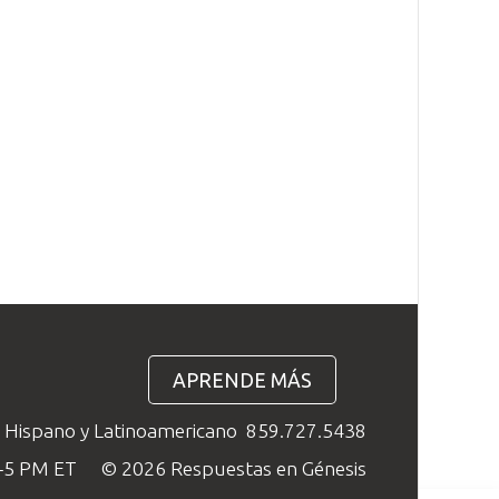
APRENDE MÁS
o Hispano y Latinoamericano
859.727.5438
M–5 PM ET
© 2026 Respuestas en Génesis