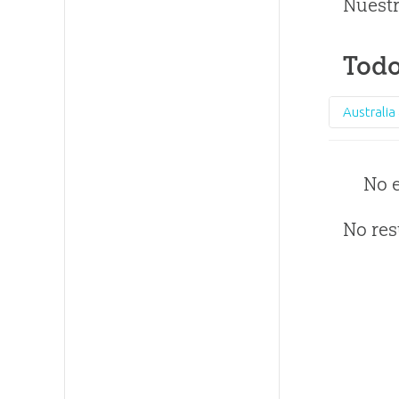
Nuestr
Todo
No 
No res