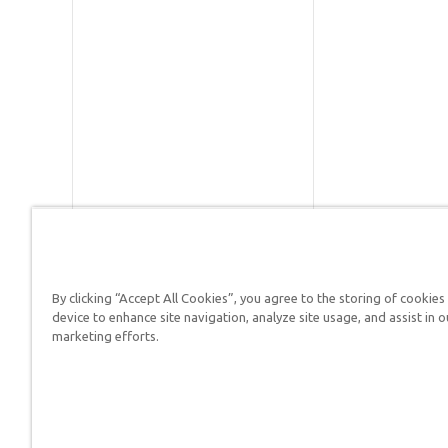
By clicking “Accept All Cookies”, you agree to the storing of cookies
Respuestas en Génesis es un m
device to enhance site navigation, analyze site usage, and assist in o
defender su fe y proclamar el 
marketing efforts.