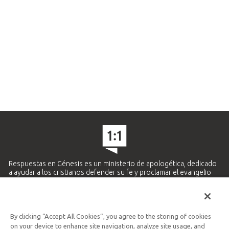
Respuestas en Génesis es un ministerio de apologética, dedicado
a ayudar a los cristianos defender su fe y proclamar el evangelio
de Jesucristo.
APRENDE MÁS
By clicking “Accept All Cookies”, you agree to the storing of cookies
Ministerio Hispano y Latinoamericano
on your device to enhance site navigation, analyze site usage, and