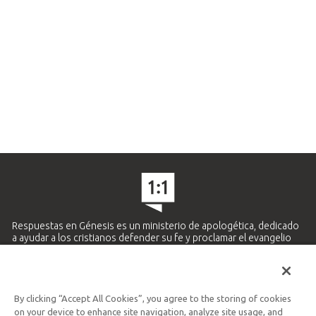
Respuestas en Génesis es un ministerio de apologética, dedicado
a ayudar a los cristianos defender su fe y proclamar el evangelio
de Jesucristo.
APRENDE MÁS
By clicking “Accept All Cookies”, you agree to the storing of cookies
Ministerio Hispano y Latinoamericano
on your device to enhance site navigation, analyze site usage, and