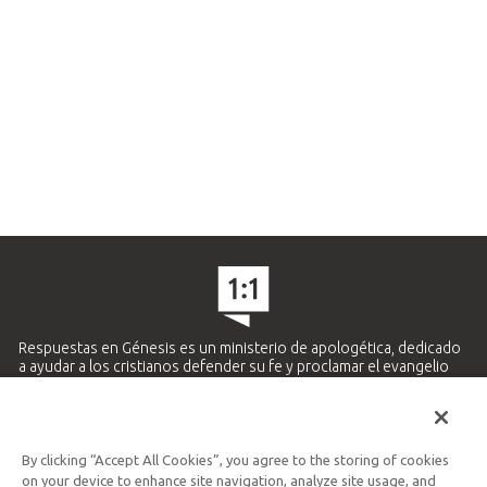
Respuestas en Génesis es un ministerio de apologética, dedicado
a ayudar a los cristianos defender su fe y proclamar el evangelio
de Jesucristo.
APRENDE MÁS
By clicking “Accept All Cookies”, you agree to the storing of cookies
Ministerio Hispano y Latinoamericano
on your device to enhance site navigation, analyze site usage, and