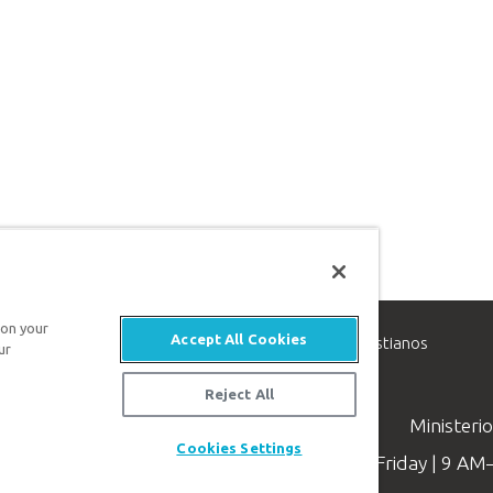
 on your
Accept All Cookies
inisterio de apologética, dedicado a ayudar a los cristianos
ur
evangelio de Jesucristo.
Reject All
Ministeri
Cookies Settings
Available Monday–Friday | 9 A