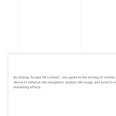
By clicking “Accept All Cookies”, you agree to the storing of cookies
Respuestas en Génesis es un m
device to enhance site navigation, analyze site usage, and assist in o
defender su fe y proclamar el 
marketing efforts.