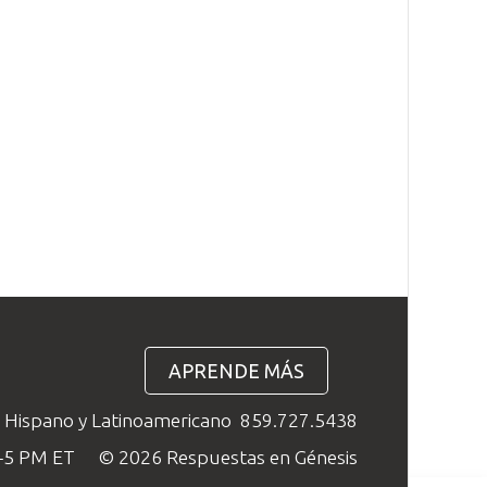
APRENDE MÁS
o Hispano y Latinoamericano
859.727.5438
M–5 PM ET
© 2026 Respuestas en Génesis