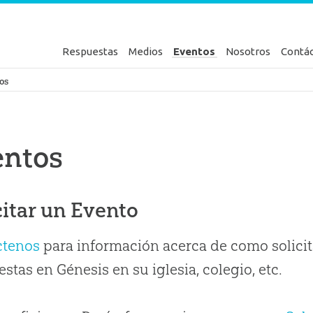
Respuestas
Medios
Eventos
Nosotros
Contá
en Génesis
os
entos
citar un Evento
ctenos
para información acerca de como solicit
stas en Génesis en su iglesia, colegio, etc.