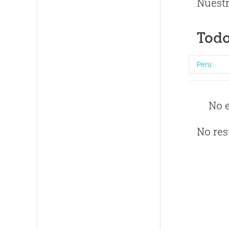
Nuestr
Todo
Peru
No 
No res