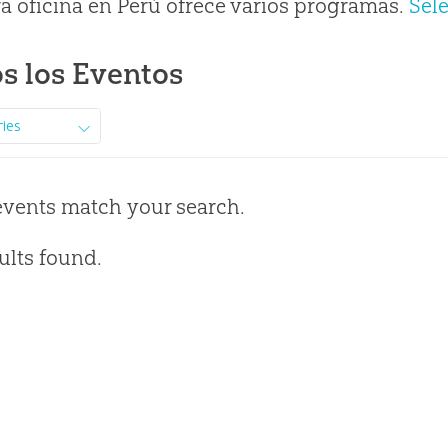
a oficina en Perú ofrece varios programas.
Sel
s los Eventos
ries
events match your search.
ults found.