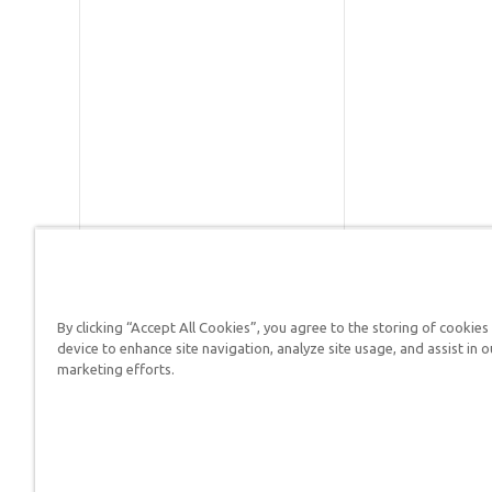
By clicking “Accept All Cookies”, you agree to the storing of cookies
Respuestas en Génesis es un m
device to enhance site navigation, analyze site usage, and assist in o
defender su fe y proclamar el 
marketing efforts.