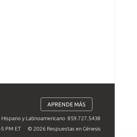
APRENDE MÁS
o Hispano y Latinoamericano
859.727.5438
M–5 PM ET
© 2026 Respuestas en Génesis