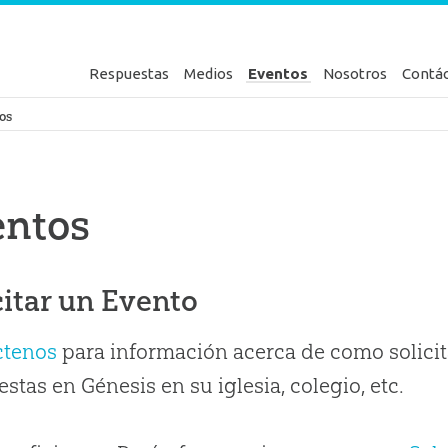
Respuestas
Medios
Eventos
Nosotros
Contá
en Génesis
os
entos
citar un Evento
ctenos
para información acerca de como solicit
stas en Génesis en su iglesia, colegio, etc.