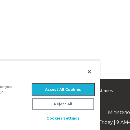
 on your
Accept All Cookies
inisterio de apologética, dedicado a ayudar a los cristianos
ur
evangelio de Jesucristo.
Reject All
Ministeri
Cookies Settings
Available Monday–Friday | 9 A