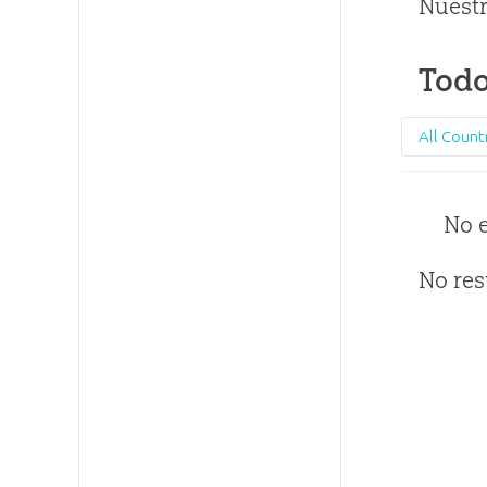
Nuestr
Todo
All Count
No 
No res