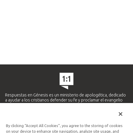
Respuestas en Génesis es un ministerio de apologética, dedicado
a ayudar a los cristianos defender su fe y proclamar el evangelio
de Jesucristo.
APRENDE MÁS
By clicking “Accept All Cookies”, you agree to the storing of cookies
Ministerio Hispano y Latinoamericano
on your device to enhance site navigation, analyze site usage, and