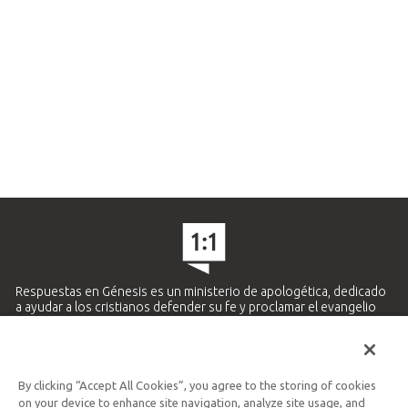
Respuestas en Génesis es un ministerio de apologética, dedicado
a ayudar a los cristianos defender su fe y proclamar el evangelio
de Jesucristo.
APRENDE MÁS
By clicking “Accept All Cookies”, you agree to the storing of cookies
Ministerio Hispano y Latinoamericano
on your device to enhance site navigation, analyze site usage, and