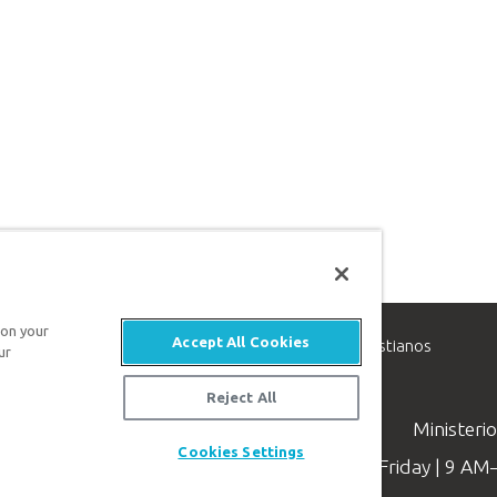
 on your
Accept All Cookies
inisterio de apologética, dedicado a ayudar a los cristianos
ur
evangelio de Jesucristo.
Reject All
Ministeri
Cookies Settings
Available Monday–Friday | 9 A