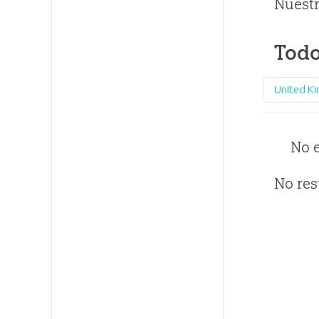
Nuestr
Todo
United K
No 
No res