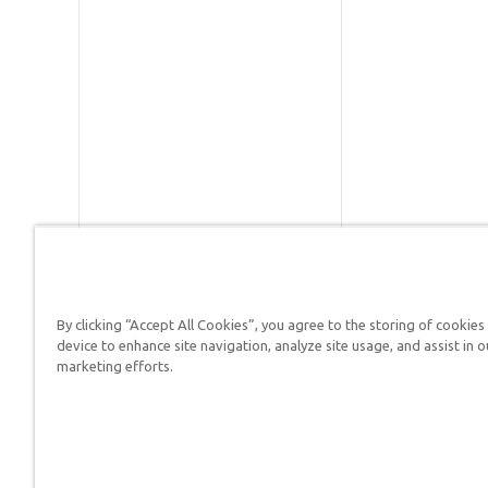
By clicking “Accept All Cookies”, you agree to the storing of cookies
Respuestas en Génesis es un m
device to enhance site navigation, analyze site usage, and assist in o
defender su fe y proclamar el 
marketing efforts.