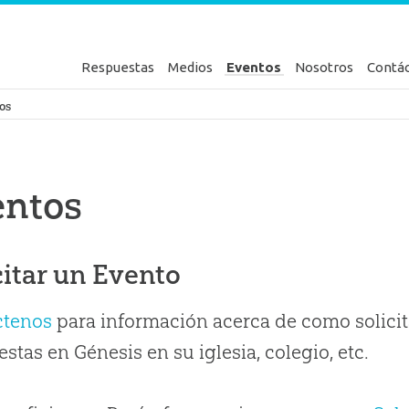
Respuestas
Medios
Eventos
Nosotros
Contá
en Génesis
os
entos
citar un Evento
ctenos
para información acerca de como solicit
stas en Génesis en su iglesia, colegio, etc.