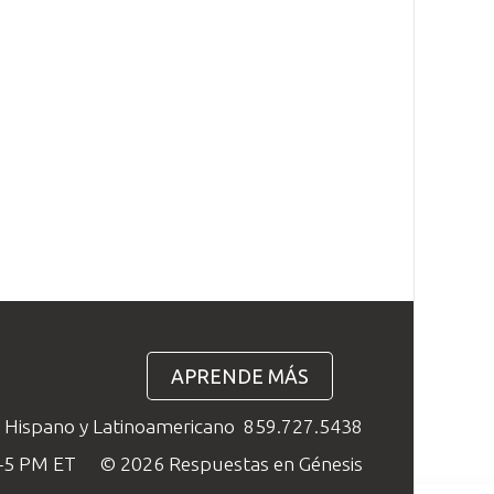
APRENDE MÁS
o Hispano y Latinoamericano
859.727.5438
M–5 PM ET
© 2026 Respuestas en Génesis