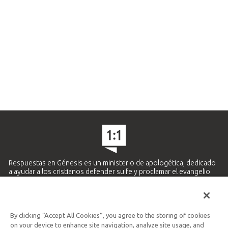
Respuestas en Génesis es un ministerio de apologética, dedicado
a ayudar a los cristianos defender su fe y proclamar el evangelio
de Jesucristo.
APRENDE MÁS
By clicking “Accept All Cookies”, you agree to the storing of cookies
Ministerio Hispano y Latinoamericano
on your device to enhance site navigation, analyze site usage, and