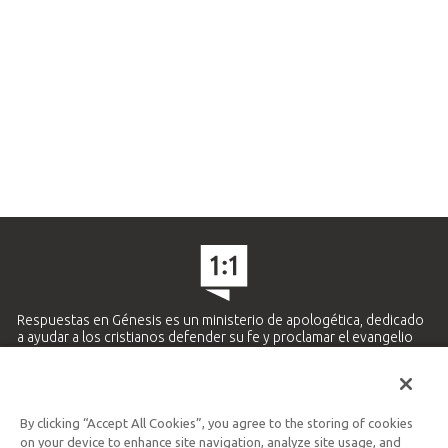
Respuestas en Génesis es un ministerio de apologética, dedicado
a ayudar a los cristianos defender su fe y proclamar el evangelio
de Jesucristo.
APRENDE MÁS
By clicking “Accept All Cookies”, you agree to the storing of cookies
Ministerio Hispano y Latinoamericano
on your device to enhance site navigation, analyze site usage, and