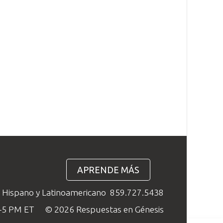
APRENDE MÁS
o Hispano y Latinoamericano
859.727.5438
M–5 PM ET
© 2026 Respuestas en Génesis