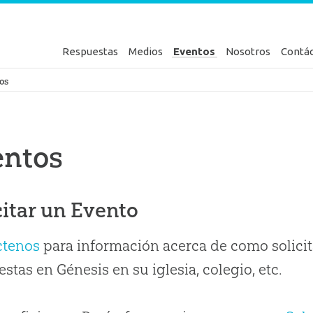
Respuestas
Medios
Eventos
Nosotros
Contá
en Génesis
os
entos
citar un Evento
ctenos
para información acerca de como solicit
stas en Génesis en su iglesia, colegio, etc.