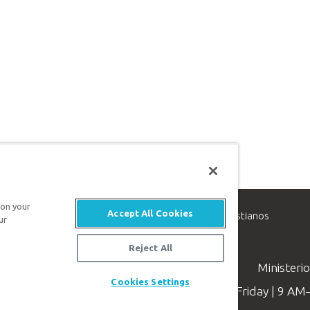
 on your
Accept All Cookies
inisterio de apologética, dedicado a ayudar a los cristianos
ur
evangelio de Jesucristo.
Reject All
Ministeri
Cookies Settings
Available Monday–Friday | 9 A