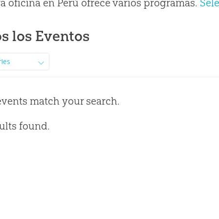
a oficina en Perú ofrece varios programas.
Sel
s los Eventos
ries
events match your search.
ults found.