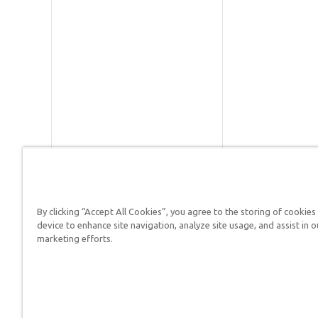
By clicking “Accept All Cookies”, you agree to the storing of cookies
Respuestas en Génesis es un m
device to enhance site navigation, analyze site usage, and assist in o
defender su fe y proclamar el 
marketing efforts.