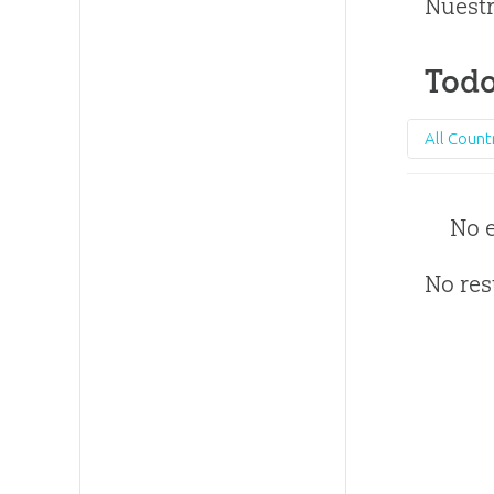
Nuestr
Todo
All Count
No 
No res