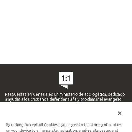
Respuestas en Génesis es un ministerio de apologética, dedicado
a ayudar a los cristianos defender su fe y proclamar el evangelio
de Jesucristo.
APRENDE MÁS
By clicking “Accept All Cookies”, you agree to the storing of cookies
Ministerio Hispano y Latinoamericano
on your device to enhance site navigation, analyze site usage, and