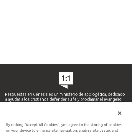
Respuestas en Génesis es un ministerio de apologética, dedicado
a ayudar a los cristianos defender su fe y proclamar el evangelio
de Jesucristo.
APRENDE MÁS
By clicking “Accept All Cookies”, you agree to the storing of cookies
Ministerio Hispano y Latinoamericano
on your device to enhance site navigation, analyze site usage, and